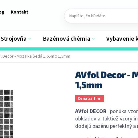
og
Kontakt
Strojovňa
Bazénová chémia
Vybavenie 
l Decor - Mozaika Šedá 1,65m x 1,5mm
AVfol Decor - 
1,5mm
Cena za 1 m²
AVfol DECOR
ponúka vzor
obkladov a taktiež vzory i
dodajú bazénu perfektný a