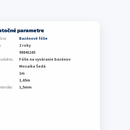
atočné parametre
ória
:
Bazénové fólie
a
:
2 roky
98841165
roduktu
:
Fólie na vyváranie bazénov
Mozaika Šedá
1m
1,65m
ateriálu
:
1,5mm