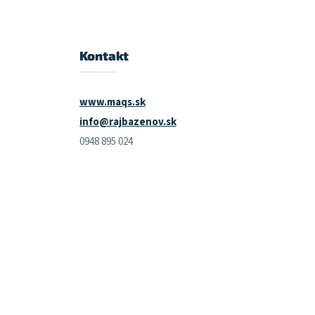
Kontakt
www.maqs.sk
info@rajbazenov.sk
0948 895 024