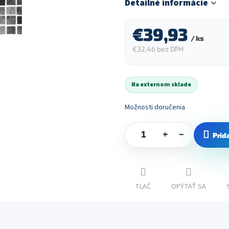
Detailné informácie
€39,93
/ ks
€32,46 bez DPH
Jednotková
cena:
Na externom sklade
Možnosti doručenia
+
−
Prid
TLAČ
OPÝTAŤ SA