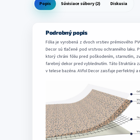
Popis
Súvisiace súbory (2)
Diskusia
Podrobný popis
Fólia je vyrobená z dvoch vrstiev prémiového PV
Decor sú tlačené pod vrstvou ochranného laku. P
ktorý chráni fóliu pred poškodením, starnutím, zv
farebný dekor pred vyblednutím. Táto štruktúra za
v telese bazéna. AVfol Decor zaisťuje perfektný 