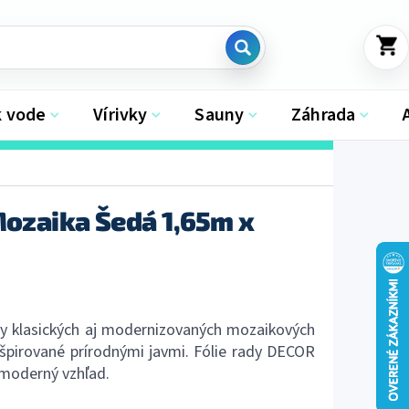
NÁKU
KOŠÍK
k vode
Vírivky
Sauny
Záhrada
Mozaika Šedá 1,65m x
y klasických aj modernizovaných mozaikových
nšpirované prírodnými javmi. Fólie rady DECOR
 moderný vzhľad.