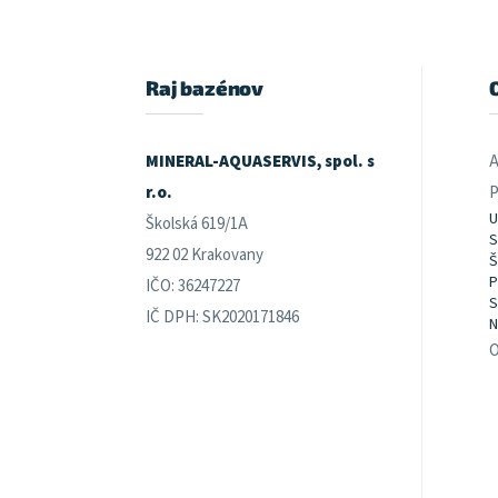
á
p
ä
t
Raj bazénov
i
e
MINERAL-AQUASERVIS, spol. s
A
r.o.
P
U
Školská 619/1A
S
922 02 Krakovany
Š
P
IČO: 36247227
S
IČ DPH: SK2020171846
N
O