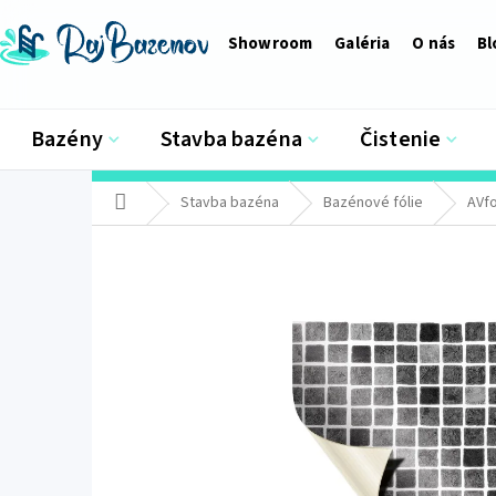
Prejsť
na
Showroom
Galéria
O nás
Bl
obsah
Bazény
Stavba bazéna
Čistenie
Domov
Stavba bazéna
Bazénové fólie
AVfo