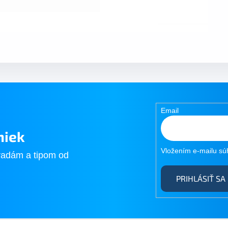
Email
niek
Vložením e-mailu sú
radám a tipom od
PRIHLÁSIŤ SA