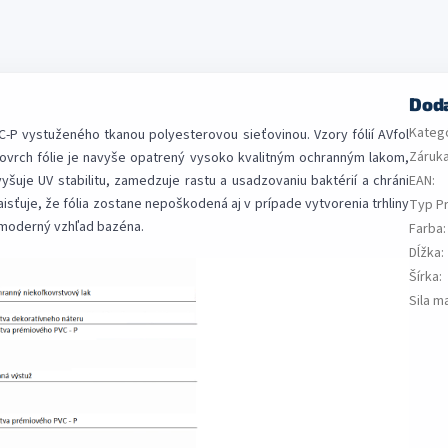
Dod
Kateg
C-P vystuženého tkanou polyesterovou sieťovinou. Vzory fólií AVfol
Záruk
ovrch fólie je navyše opatrený vysoko kvalitným ochranným lakom,
yšuje UV stabilitu, zamedzuje rastu a usadzovaniu baktérií a chráni
EAN
:
isťuje, že fólia zostane nepoškodená aj v prípade vytvorenia trhliny
Typ P
a moderný vzhľad bazéna.
Farba
:
Dĺžka
:
Šírka
:
Sila m