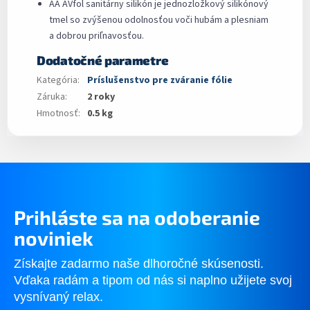
AA AVfol sanitárny silikón je jednozložkový silikónový
tmel so zvýšenou odolnosťou voči hubám a plesniam
a dobrou priľnavosťou.
Dodatočné parametre
Kategória
:
Príslušenstvo pre zváranie fólie
Záruka
:
2 roky
Hmotnosť
:
0.5 kg
Prihláste sa na odoberanie
noviniek
Získajte zadarmo naše dlhoročné skúsenosti.
Vďaka radám a tipom od nás si naplno užijete svoj
vysnívaný relax.