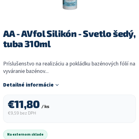
AA - AVfol Silikón - Svetlo šedý,
tuba 310ml
Príslušenstvo na realizáciu a pokládku bazénových fólií na
vyváranie bazénov...
Detailné informácie
€11,80
/ ks
€9,59 bez DPH
Jednotková
cena:
Na externom sklade