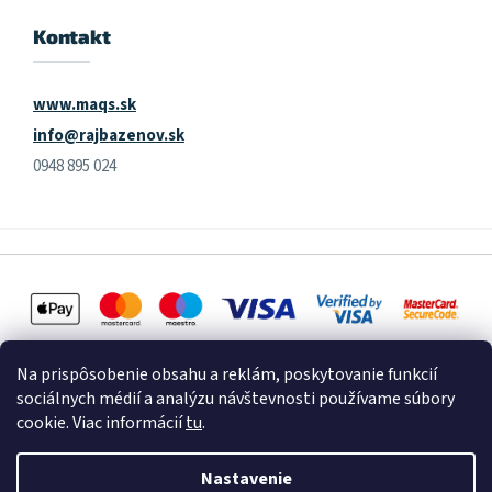
Kontakt
www.maqs.sk
info@rajbazenov.sk
0948 895 024
Na prispôsobenie obsahu a reklám, poskytovanie funkcií
sociálnych médií a analýzu návštevnosti používame súbory
cookie. Viac informácií
tu
.
Vytvoril Shoptet
Nastavenie